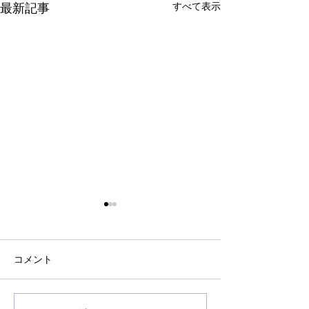
すべて表示
最新記事
2022年 年末年始休業のご
2021年 ゴール
案内
ク期間休業のご
日頃はDiMarzio製品をご愛用
日頃はDiMarzi
コメント
いただき、誠にありがとうご
いただき、誠にあ
ざいます。 さて、弊社は下記
ざいます。 誠に
期間を休業とさせて頂きま
いますが、弊社は