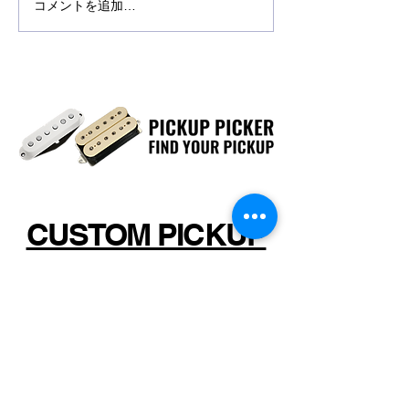
コメントを追加…
す。 休業期間：2022年12月
休業とさせて頂き
29日(木)～2023年1月4日(水)
期間：2021年4月2
お客様にはご不便とご迷惑を
2021年5月9日(日
お掛けいたしますが、何卒宜
大変ご迷惑をお掛
しくお願い申し上げます。...
すが、何卒ご了承
様お願い申...
CUSTOM PICKUP
カスタム･ピックアップ＆オーダー お問
い合わせ