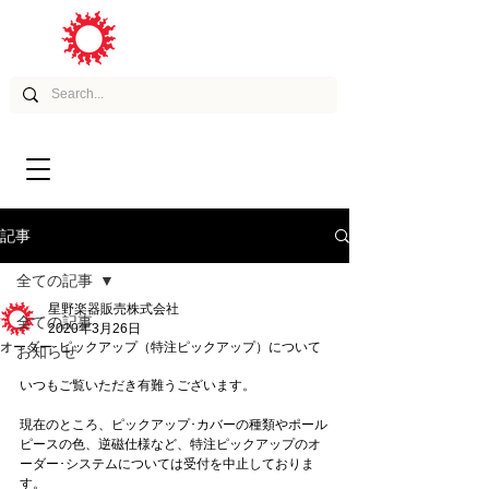
ムービー
アーティスト
記事
全ての記事
星野楽器販売株式会社
全ての記事
2020年3月26日
オーダー･ピックアップ（特注ピックアップ）について
お知らせ
いつもご覧いただき有難うございます。
現在のところ、ピックアップ･カバーの種類やポール
ピースの色、逆磁仕様など、特注ピックアップのオ
ーダー･システムについては受付を中止しておりま
す。