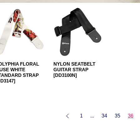
OLYPHIA FLORAL
NYLON SEATBELT
USE WHITE
GUITAR STRAP
TANDARD STRAP
[DD3100N]
DD3147]
1
...
34
35
36