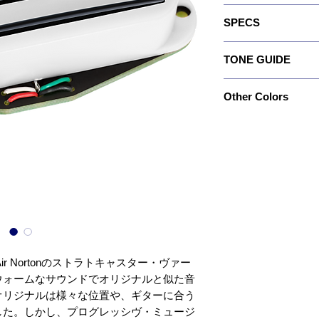
オリジナルのAirbuc
SPECS
との間にエアギャップがあり
はありませんが、サウン
Recommended: For Al
ナルと非常に似ているた
TONE GUIDE
Quick Connect: No
す。
Wiring: 4 Conductor
ブリッジ･ポジションにThe
Output: 280
Magnet: Ceramic
SuperDistortio
Other Colors
Bass: 6.5
Resistance: 11.21 K
はネックにPro Track
Mid: 7.0
Year of Introduction:
ジ･ポジションに搭載す
特注カラーや特注ポール
Treble: 5.0
しょう。ミドル･ポジシ
ついては、
好ましく5WAYスイッチ
https://www.dimarzio.co
サウンドに設定できるで
からお探しの上、商品名
れる品番）を確認のうえ
せ」 よりコンタクト下
イズAir Nortonのストラトキャスター・ヴァー
ウォームなサウンドでオリジナルと似た音
オリジナルは様々な位置や、ギターに合う
した。しかし、プログレッシヴ・ミュージ