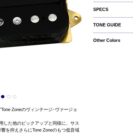
高出力のウルトラ･ファッ
SPECS
グ、ハード･ピッキング
広く、デュアル･レゾナンス
Recommended For: Bri
せにより、サスティーン
TONE GUIDE
for neck position app
ず、その倍音成分が長く
body guitars.
でしょう。 ジャズ･サ
Output: 323
Quick Connect: No
なネック･ポジション用
Other Colors
Bass: 8.5
Wiring: 4 Conductor
ジションにはThe ToneZon
Mid: 8.5
Magnet: Alnico 5
組み合わせるのが良いで
特注カラーや特注ポール
Treble: 5.0
Resistance: 17.49 
ついては、
Year of Introduction:
https://www.dimarzio.co
からお探しの上、商品名
れる品番）を確認のうえ
せ」 よりコンタクト下
"Tone Zoneのヴィンテージ･ヴァージョ
。
採用した他のピックアップと同様に、サス
を抑えさらにTone Zoneのもつ低音域