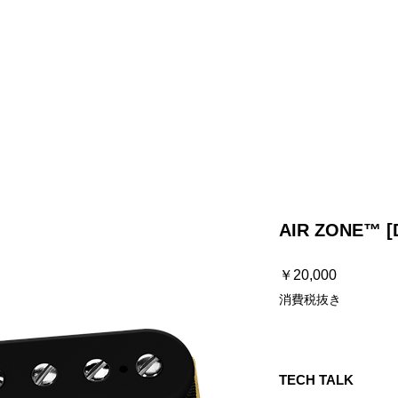
プ
ストラップ
ケーブル
ハードウェア
お知らせ / よく
AIR ZONE™ [
価
￥20,000
格
消費税抜き
TECH TALK