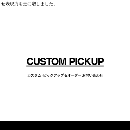
させ表現力を更に増しました。
良く、特に歪みを深くした際に、こもった
ケのよいサウンドを得ることができます。
ャズ･プレーヤーがソリッド･ボディ･ギタ
ターのようなサウンドを得たい時などにも
プリット･モードやシリアル/パラレルの切
ションの中でとても効果的にお使いいただ
CUSTOM PICKUP
カスタム･ピックアップ＆オーダー お問い合わせ