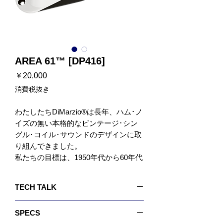
AREA 61™ [DP416]
価
￥20,000
格
消費税抜き
わたしたちDiMarzio®は長年、ハム･ノ
イズの無い本格的なビンテージ･シン
グル･コイル･サウンドのデザインに取
り組んできました。
私たちの目標は、1950年代から60年代
初頭製のギターで耳にすることの出来
る、最高品質のピックアップをキャプ
TECH TALK
チャすることでした。
いくつかの60年代初期製のピックアッ
過去10数年間で、ギタリストからテキサス･ブル
SPECS
プをプレイして、鋼のようでありなが
ース･サウンドを求める何百ものリクエストがあ