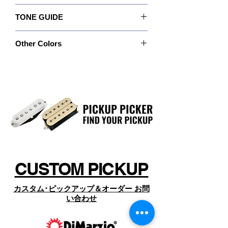
りました。 そのサウンドは1960年代初頭のシン
らウッディでもあるその音色の特徴を
Recommended For: All positions.
グルコイルによるものが多いですが、ヘヴィな
つかんだうえで、当然ながらハム･ノ
TONE GUIDE
Quick Connect: No
ゲージの弦とやや強めの弾き手（ピッキング）
イズからは無縁かつ低磁力な環境でそ
Wiring: 4 Conductor
にも、基づいています。 私たちがあなたのギタ
Output: 142
Magnet: Alnico 2
ーの弦や弾き手の力加減を変えることはできま
のサウンドの実現を求めました。
Other Colors
Bass: 4.0
Resistance: 6.43 Kohm
せんが、Area 61™はそのサウンドのベースとな
ー結果、このArea61が、それを達する
Mid: 4.0
Year of Introduction: 2006
る音の基を捉えたものです。 よってArea 58™
でしょう。
特注カラーや特注ポールピース、特別なカバー
Treble: 8.5
と同様に、Area 61™は実にさまざまに、そのピ
のピックアップについては、
ッキングに応じて表情を変えるでしょう。ハー
https://www.dimarzio.com/
ドに弾くとビンテージのピックアップよりも思
ストラトキャスターにマウントするな
からお探しの上、商品名とSKU名（製品名の
った以上にラウドかつタフに聞こえるかもしれ
らば、どこのポジションでもマッチす
下、SKUの後ろに現れる品番）を確認のうえ、
ません。が、ソフトなピッキングへの反応やボ
ページ下部の「オーダーお問い合わせ」 よりコ
るでしょう。仮にナッシュビルからテ
リューム･ポットを下げる方に回せば即、クリー
ンタクト下さい。
ンアップされるサウンドが期待できるでしょ
キサスまでスタイルをまたいで一本の
う。 Area 58™と同様に、ハム･ノイズをキャン
ギターをプレイするなら、Area'58と組
セルする機能はフルサイズのハムバッカーより
み合わせてこのArea'61をリアにマウン
優れています。
トすれば、より完璧でしょう。
CUSTOM PICKUP
カスタム･ピックアップ＆オーダー お問
い合わせ