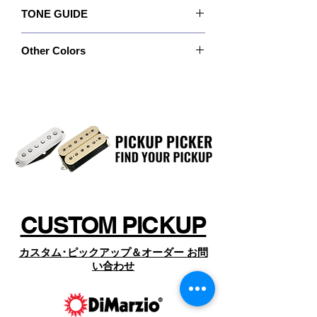
Recommended For: Bridge position
値以上に強力にパワーを「感じ」させるでしょ
D Activator 7は、まさにそれを実現す
TONE GUIDE
Quick Connect: No
う。 また私たちは、アクティブ･ピックアップ
るピックアップなのです。
Wiring: 4 Conductor
がハードにプレイされたときに発生する可能性
Output: 460
Magnet: Ceramic
のある"リミッター的な"効果を回避したいと考え
Other Colors
Bass: 6.0
Resistance: 11.40 Kohm
ました。 私たちのピックアップは、広いヘッド
D Activator 7™Bridgeは、最高のアク
Mid: 6.0
Year of Introduction: 2007
ルームを備えたパッシブであり、ピッキング･ニ
ティブ･ハムバッカーと同じように大
特注カラーや特注ポールピース、特別なカバー
Treble: 6.5
ュアンスの変化に迅速かつ正確に対応します。
のピックアップについては、
音量でクリーンなサウンドと、キラ
したがってハードにピッキングされても信号を
https://www.dimarzio.com/
フラットにはしません。また一方でソフトにピ
ー･ハーモニクスを備えています。
からお探しの上、商品名とSKU名（製品名の
ッキングするかボリューム･コントロールを下げ
Low「B」ノートも濁らず、アタック
下、SKUの後ろに現れる品番）を確認のうえ、
ると、サウンドはナチュラルにクリーン･アップ
ページ下部の「オーダーお問い合わせ」 よりコ
を失いません。もちろんハードなピッ
されていくのです。 すべてのパッシブ･ピック
ンタクト下さい。
アップと同様にD Activators™には最小値
キングにもライトなピッキングにも即
250Kohmsのコントロール･ポットが必要です。
座に反応するでしょう。
500Kがオールラウンド･バリューの標準値であ
一言で言えば、真に「ロックな」ピッ
り、1MΩトーン･コントロールはケーブルの長い
クアップですね。
配線をする際に最適です。
CUSTOM PICKUP
もちろん、電池は必要ありません。
カスタム･ピックアップ＆オーダー お問
い合わせ