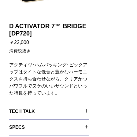
D ACTIVATOR 7™ BRIDGE
[DP720]
価
￥22,000
格
消費税抜き
アクティヴ･ハムバッキング･ピックア
ップはタイトな低音と豊かなハーモニ
クスを持ち合わせながら、クリアかつ
パワフルでヌケのいいサウンドといっ
た特長を持っています。
-サウンドは痩せる事無くヘッドルーム
も狭くない、
TECH TALK
そんなアクティブのようなパッシヴ･
ピックアップが出来るならば、それは
6弦バージョンと同様、D Activator 7™ブリッ
SPECS
7弦ギターのピックアップにとてもよ
ジ･モデルは非常にフォーカスされたアタックを
備えており、アンプをハードにヒットし、期待
く適していると言えます。