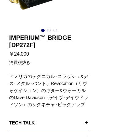
IMPERIUM™ BRIDGE
[DP272F]
価
￥24,000
格
消費税抜き
アメリカのテクニカル･スラッシュ&デ
ス･メタル･バンド、Revocation（リヴ
ォケイション）のギター&ヴォーカル
のDave Davidson（デイヴ･デイヴィッ
ドソン）のシグネチャ･ピックアップ
「Imperium™( インペリアム) 」が登場
しました。
TECH TALK
デイヴのプレイスタイルは単なるメタ
ルにはカテゴライズ出来ないもので、
Imperium™ブリッジ･モデルの出力は中程度と