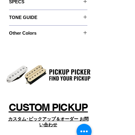
SPECS
ギャロッピングからジャズに至るまで
言っても良いかもしれません。デイブのアンプ
と連携して音量を上げるに連れ大きく歪んだサ
幅広く網羅され、非常にオリジナリテ
Recommended For: Neck
ウンドを生成し、下げるとそれに連れ自然にク
ィーに溢れています。
TONE GUIDE
Quick Connect: No
リーンになっていきます。また、ピッキングの
デイヴがピックアップに重要視したも
Wiring: 4 Conductor
強弱に応じてそのサウンドはニュアンスを変え
Output: 325
Magnet: Ceramic
やすい設計になっています。
のは、彼のプレイスタイルでもあるヘ
Other Colors
Bass: 6.5
Resistance: 8.41 Kohm
ヴィなディストーション･サウンドか
Mid: 8.0
Year of Introduction: 2016
ら透き通るクリーン･サウンドまでを1
特注カラーや特注ポールピース、特別なカバー
Treble: 4.5
のピックアップについては、
つのピックアップで網羅するものでし
https://www.dimarzio.com/
た。
からお探しの上、商品名とSKU名（製品名の
Imperium™は、彼が求めた充分なロー
下、SKUの後ろに現れる品番）を確認のうえ、
ページ下部の「オーダーお問い合わせ」 よりコ
エンドと透明感のあるハイが共存した
ンタクト下さい。
ピックアップになっています。
Daveは、Imperium™ブリッジ･モデル
に多くのじゅうぶんなダイナミクスと
クラリティを求めていました。
CUSTOM PICKUP
Revocationで多くの複雑なコード･ボ
イシングを演奏する傾向があり、ハ
カスタム･ピックアップ＆オーダー お問
イ･ゲインであってもすべてのノート
い合わせ
がクリアに鳴るピックアップを求めて
いました。