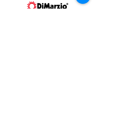
Fスペースのみのラインアップです。
CONTACT US
お問い合わせ
星野楽器販売株式会社
DiMarzio®製品の
ご質問はこちら
から
SUPPORT
情報サポート
製品FAQ（英語）
ピックアップ配線例（英語）
サイズ情報等（英語）
WARRANTY