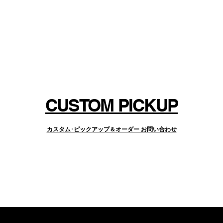
agram）がデザインされ、個性的で存在感ある
ってストラップの長さ調整ができ、約
です。
CUSTOM PICKUP
をラインナップしています。
カスタム･ピックアップ＆オーダー お問い合わせ