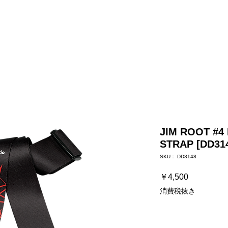
プ
ストラップ
ケーブル
ハードウェア
お知らせ / よく
JIM ROOT #4
STRAP [DD31
SKU： DD3148
価
￥4,500
格
消費税抜き