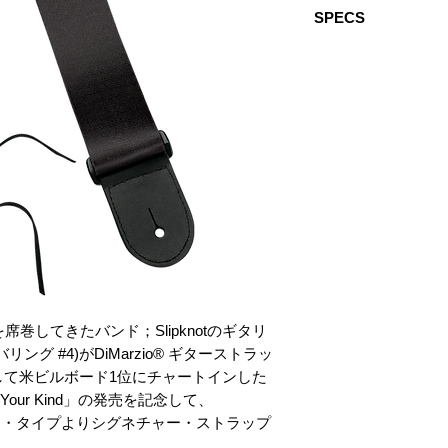
SPECS
Strap Length：Adjusts
Width：2 inches (5 c
Strap Material：Micro
巻してきたバンド；Slipknotのギタリ
グ #4)がDiMarzio® ギターストラッ
して米ビルボード1位にチャートインした
ot Your Kind」の発売を記念して、
ダード・タイプよりシグネチャー・ストラップ