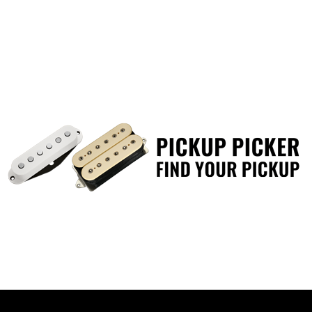
Slipknotの九芒星ロゴ（Non
印象を与えます。
スライド式のアジャスターによ
81cm～約144cmまで使用可能
ブラック、ホワイトの2カラー