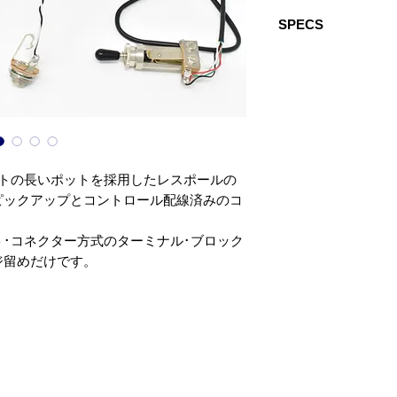
SPECS
Recommended For: S
guitars with 2 humbu
SG® or similar guitar
Quick Connect: No
Wiring: Solderless
Year of Introduction:
フトの長いポットを採用したレスポールの
ピックアップとコントロール配線済みのコ
･コネクター方式のターミナル･ブロック
ジ留めだけです。
ためのディマジオ･ロゴ入りマイナス･ド
ーなどの取付や配線をすることなく、簡単
ヴォリューム/トーン･ポット、コンデンサ
ット･ジャックのすべてが高品質なディマ