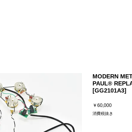
プ
ストラップ
ケーブル
ハードウェア
お知らせ / よく
MODERN MET
PAUL® REPL
[GG2101A3]
価
￥60,000
格
消費税抜き