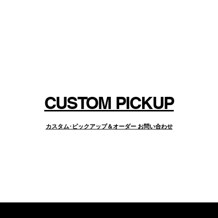
よりもリーズナブルな上、面倒な配線作業
が行なえます。
ドアップしたいとお考えの方にお勧めしま
eck
 F-spaced
CUSTOM PICKUP
カスタム･ピックアップ＆オーダー お問い合わせ