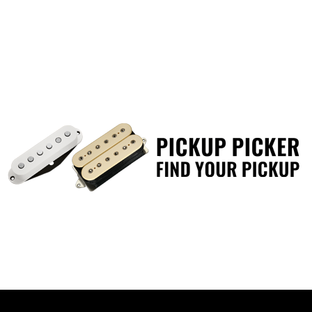
ジオ･ハードウェアです。
ハードウェア単体で買い揃える
もなく、スピーディな載せ換え
お手持ちのレスポールをグレー
す。
搭載ピックアップ,
フロント,DP219 D Activator N
リア,DP220 D Activator Bridge
※画像はイメージです。