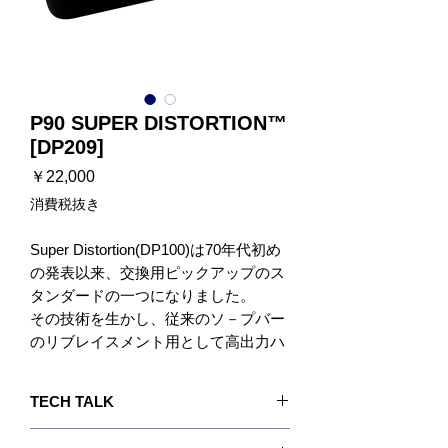
P90 SUPER DISTORTION™
[DP209]
価
￥22,000
格
消費税抜き
Super Distortion(DP100)は70年代初め
の発表以来、交換用ピックアップのス
タンダードの一つになりました。
その技術を生かし、従来のソ－プバー
のリブレイスメント用として高出力ハ
ムバッキング･ピックアップP-90
Super Distortion(DP-209)が誕生しまし
TECH TALK
た。 またそれはギターになんら修正を
加える事なく、P-90スタイル･ピック
コイル構造がわずかに異なるためP90