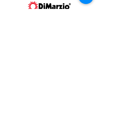
CONTACT US
お問い合わせ
星野楽器販売株式会社
DiMarzio®製品の
ご質問はこちら
から
SUPPORT
情報サポート
製品FAQ（英語）
ピックアップ配線例（英語）
サイズ情報等（英語）
WARRANTY