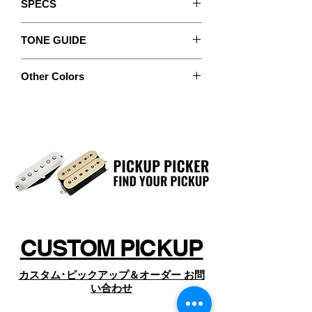
SPECS
アップの性能をアップする方法をプレ
SuperDistortion®は、主にハイ･フレットにおい
てはハムバッカー･モデルよりもやや滑らかなレ
ーヤーに与えることになるでしょう。
Recommended For: Solid body guitars.
スポンスを備えています。 もちろんオリジナル
オリジナルのSuper Distortionと同様
TONE GUIDE
Quick Connect: No
のSuperDistortion®と同様に、P90バージョンも
に、スプリットとパラレル･ハムバッ
Wiring: 4 Conductor
主にブリッジ･ポジションでの使用を目的として
Output: 400
Magnet: Ceramic
いました。 しかし同時にまた、ほとんどのアン
キング･モードのための、12の調整可
Other Colors
Bass: 8.0
Resistance: 13.50 Kohm
プのクリーンまたは中程度のゲインのチャンネ
能なポールピースおよび4コンダクタ
Mid: 7.5
Year of Introduction: 2003
ルでは、ネック･ポジションに搭載した場合も良
ー･ケーブル(4芯)を持っています。
特注カラーや特注ポールピース、特別なカバー
Treble: 5.0
く機能するでしょう。 パラレル･ワイヤリング
のピックアップについては、
やスプリット･ワイヤリングを採ると音量は下が
https://www.dimarzio.com/
りますが、高音域のレスポンスが向上します。
からお探しの上、商品名とSKU名（製品名の
これらのモードはネック/ブリッジどちらのポジ
下、SKUの後ろに現れる品番）を確認のうえ、
ションでも同じような効果が得られます。 な
ページ下部の「オーダーお問い合わせ」 よりコ
お、 「ドッグイア―」バージョンはラインナッ
ンタクト下さい。
プしていません。
CUSTOM PICKUP
カスタム･ピックアップ＆オーダー お問
い合わせ