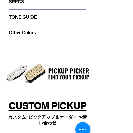
SPECS
合わせ、クリーン・トーンでも美しく
ーや、アンオリエンテッド･マグネット、酪酸ボ
ビン、ヴィンテージ合金、不平衡コイルなどで
スムースでクリーミーなハイが響き渡
Recommended :For Neck. Can also be
作られたピックアップに関するすべての神話を
り、ファットになり過ぎることもあり
TONE GUIDE
used in bridge position
見てきました。
ません。
Quick Connect :No
そして私たちは、
レプリカではなく結果に焦点
OUTPUT: 193
Wiring :4 Conductor
を当てることを優先します。
また、音が歌うように伸びやかなサス
Other Colors
Bass :4.5
Magnet :Alnico 5
The PAF® Master Neckは、特許取得済みのいく
ティーンを持ちながら、明瞭になるよ
Mid :5.5
Resistance :7.37 Kohm
つかのアイデアを使用して、オリジナルのサウ
うにコイルのターン数を計算していま
特注カラーや特注ポールピース、特別なカバー
Treble :5.5
Year of Introduction :2014
ンドを模倣することではなく、元のサウンドに
のピックアップについては、
す。
敬意を表しつつ作り上げたピックアップです。
https://www.dimarzio.com/
コイルを「偶然に」不平衡化する代わりに、ハ
からお探しの上、商品名とSKU名（製品名の
ムのキャンセルを損なうことなく同じ効果を得
★推奨使用例: ネック・ポジションに
下、SKUの後ろに現れる品番）を確認のうえ、
ることが出来るよう、コイルを異なる周波数に
ページ下部の「オーダーお問い合わせ」 よりコ
お勧めです。
調整しました。
ンタクト下さい。
CUSTOM PICKUP
カスタム･ピックアップ＆オーダー お問
い合わせ