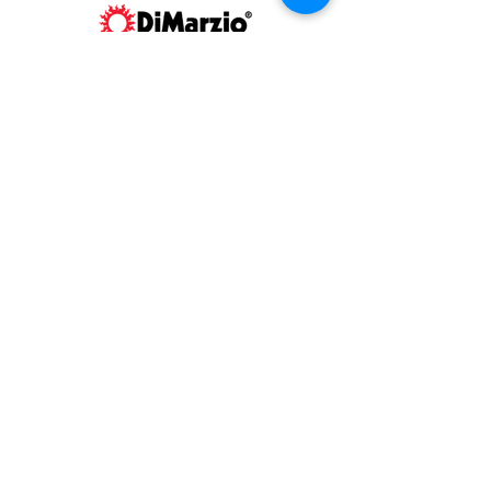
CONTACT US
お問い合わせ
星野楽器販売株式会社
DiMarzio®製品の
ご質問はこちら
から
SUPPORT
情報サポート
製品FAQ（英語）
ピックアップ配線例（英語）
サイズ情報等（英語）
WARRANTY