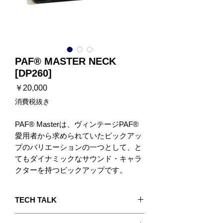
PAF® MASTER NECK
[DP260]
価
￥20,000
格
消費税抜き
PAF® Masterは、ヴィンテージPAF®
愛用者から求められていたピックアッ
プのバリエーションの一つとして、と
てもダイナミックなサウンド・キャラ
クターを持つピックアップです。
PAF® Master Neckは、絶妙なトー
ン・バランスを持った非常にスペシャ
TECH TALK
ルなピックアップです。
枯れたトーンの中にもリッチさを持ち
私たちは数々のリサーチによって、NOSワイヤ