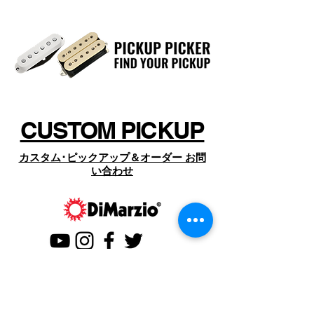
Width : 2 inches (5 cm)
からインスパイアされています。
Strap Material : Microfiber with leather ends
車のシートベルトにも採用されている
高品質なブラック・ナイロン材は2イ
ンチ幅で、60kg以上もの重量に耐える
ことが出来ます。
絹のように滑らかなナイロン材は、演
奏中のギターの動きを阻害することな
CUSTOM PICKUP
く、快適な使い心地を実現していま
す。
カスタム･ピックアップ＆オーダー お問
ストラップ・エンドは耐久性のあるレ
い合わせ
ザーを使用しています。
付属のタイ・コードで、アコースティ
ック・ギターにも取り付け可能です。
CONTACT US
お問い合わせ