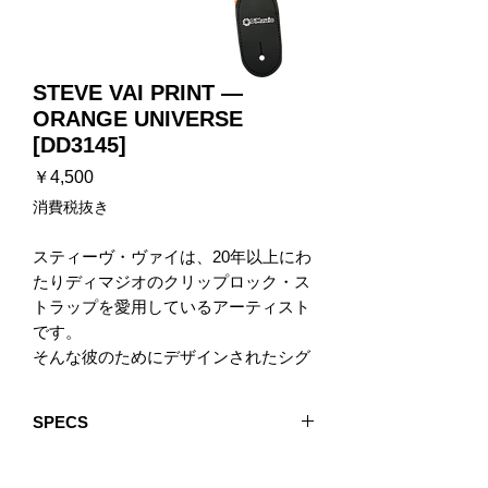
STEVE VAI PRINT —
ORANGE UNIVERSE
[DD3145]
価
￥4,500
格
消費税抜き
スティーヴ・ヴァイは、20年以上にわ
たりディマジオのクリップロック・ス
トラップを愛用しているアーティスト
です。
そんな彼のためにデザインされたシグ
ネチュア・クリップロックのデザイン
を、スタンダード・ストラップに落と
SPECS
し込みました。
Universe Print with Leather Endsのデザ
Strap Length : Adjusts from 32 to 56.6
インは、自身のシグネチュア・ギター
inches (81 - 144 cm)