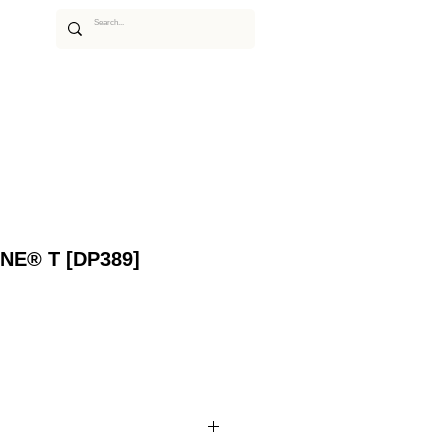
あるご質問
ムービー
アーティスト
NE® T [DP389]