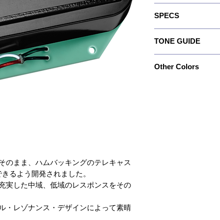
フルサイズ･ハムバッカーのT
SPECS
Zone® Tのスペック
るでしょう。
Recommended For :Bri
ビッグ･コイルのように
TONE GUIDE
Quick Connect :No
ピックアップを構築する
Wiring :4 Conductor
求することにあるからで
Output :300
Magnet :Ceramic
また、Tone Zone® 
Other Colors
Bass: 8.0
Resistance :12.39 
ッジ･ポジションに設置
Mid: 8.5
Year of Introduction 
ォームさを上げ、低音域
特注カラーや特注ポール
Treble: 5.0
す。
ついては、
https://www.dimarzio.co
からお探しの上、商品名
れる品番）を確認のうえ
せ」 よりコンタクト下
性能をそのまま、ハムバッキングのテレキャス
できるよう開発されました。
neの充実した中域、低域のレスポンスをその
デュアル・レゾナンス・デザインによって素晴