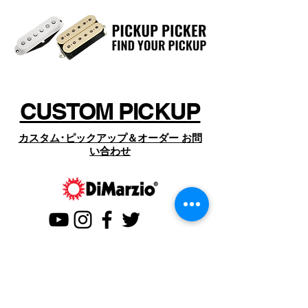
Wiring: Solderless
面倒なコントロール/コンデンサーなど
Year of Introduction: 2010
の取付や配線をすることなく、簡単に
マウントが出来ます。
コントロール･パネル、ピックアップ
(フロント/リア)、ヴォリューム/トー
ン･ポット、コンデンサー、アウトプ
CUSTOM PICKUP
ット･ジャック、ノブ類のすべてが高
品質なディマジオ･ハードウェアで
カスタム･ピックアップ＆オーダー お問
す。
い合わせ
ハードウェア単体で買い揃えるよりも
リーズナブルな上、面倒な配線作業も
なく、スピーディな載せ換えが行なえ
ます。
お手持ちのジャズベースをグレードア
ップしたいとお考えの方にお勧めしま
す。
CONTACT US
※ピックアップのザグリが合わない場
お問い合わせ
合や、ネジ穴の位置が微妙に異なる場
星野楽器販売株式会社