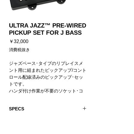
ULTRA JAZZ™ PRE-WIRED
PICKUP SET FOR J BASS
価
￥32,000
格
消費税抜き
ジャズベース･タイプのリプレイスメ
ント用に組まれたピックアップ/コント
ロール配線済みのピックアップ･セッ
トです。
ハンダ付け作業が不要のソケット･コ
ネクター方式のターミナル･ブロック
採用で、すべての取付作業はネジ留め
SPECS
だけです。
ターミナル･ブロックに使用するため
Recommended For: US Jazz Basses and
のディマジオ･ロゴ入りマイナス･ドラ
similar instruments
Quick Connect: No
イバーも付属します。