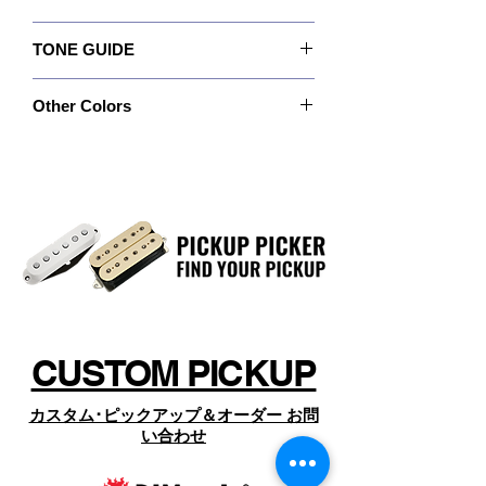
ック･モデルとコイル･スプリットで得られるサ
ゴールド･トップのモダンなシングル･
Recommended For: Middle position
ウンドがベストでしょう。
コイルピックアップが、“UtoPIA™
TONE GUIDE
Quick Connect: No
なおこのピックアップは逆磁設計です。
MIDDLE” ミドル用モデル（DP288F）
Wiring: 2 Conductor
Output: 185
Magnet: Alnico 5
です。
Other Colors
Bass: 5.5
Resistance: 13.32 kOhm
この”UtoPIA™ MIDDLE”は、言わばチ
Mid: 5.0
Year of Introduction: 2020
ャイムのように喚起を呼ぶシングル･
特注カラーや特注ポールピース、特別なカバー
Treble: 7.5
のピックアップについては、
コイル･サウンドで、高音域特性に富
https://www.dimarzio.com/
み、UtoPIA™ネック＆ブリッジ･ハム
からお探しの上、商品名とSKU名（製品名の
バッカーとともにハーフ･ポジション
下、SKUの後ろに現れる品番）を確認のうえ、
ページ下部の「オーダーお問い合わせ」 よりコ
で鳴らすことでサウンドに鋭敏なアク
ンタクト下さい。
セントを生み出すことが出来るでしょ
う。
Fスペースのみをラインナップしてい
CUSTOM PICKUP
ます。
カスタム･ピックアップ＆オーダー お問
い合わせ