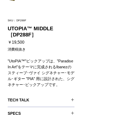
SKU： DP288F
UTOPIA™ MIDDLE
［DP288F］
価
￥19,500
格
消費税抜き
”UtoPIA™”ピックアップは、”Paradise
In Art”をテーマに完成されるIbanezの
スティーブ･ヴァイ シグネチャー･モデ
ル･ギター ”PIA” 用に設計された、シグ
ネチャー･ピックアップです。
“UtoPIA™”ネック&ブリッジ･ハムバッ
TECH TALK
カーのサウンドとデザインにマッチす
るよう設計された、共通デザインのエ
このUtoPIA™ミドルモデルを他のピックアップ
SPECS
ッチング･パターンが施されたサテン･
と組み合わせる場合は、UtoPIA™ブリッジ＆ネ