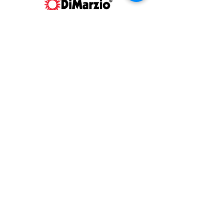
CONTACT US
お問い合わせ
星野楽器販売株式会社
DiMarzio®製品の
ご質問はこちら
から
SUPPORT
情報サポート
製品FAQ（英語）
ピックアップ配線例（英語）
サイズ情報等（英語）
WARRANTY