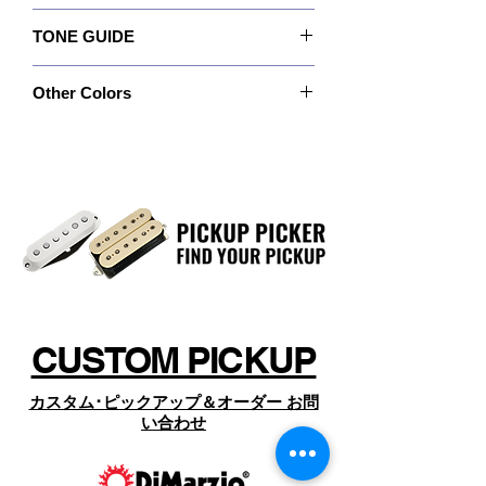
P90™はもう少し"生の"音と言えばいいでしょう
め、最終的にVirtual P90を設計するた
Recommended For: Neck and bridge
か。 高音域のノートは少しスナップし、低音域
めには、パテント技術であるヴァーチ
TONE GUIDE
positions.
のノートはより唸るようになります。 ウォーム
ャル･ヴィンテージ･テクノロジーを使
Quick Connect: No
なトーンを豊富に持つギターとアンプのセット
Output: 280
Wiring: 4 Conductor
で弾く場合、このVirtual P90™はネックとブリ
用することが最良のアプローチという
Other Colors
Bass: 5.0
Magnet: Ceramic
ッジのポジションに適しています。 ブライトな
結論に達しました。
Mid: 5.5
Resistance: 9.14 Kohm
サウンド傾向の場合は、ネックにVirtual P90™
2つのコイルは異なる周波数レンジと
特注カラーや特注ポールピース、特別なカバー
Treble: 6.0
Year of Introduction: 1999
を、ブリッジにDLX-90™をお試しください。
のピックアップについては、
出力に調整されており、トーンとバラ
なお「ドッグイア―」バージョンはラインナッ
https://www.dimarzio.com/
プしていません。
ンスはポールピースの高さにより調節
からお探しの上、商品名とSKU名（製品名の
することができます。 それは調整可能
下、SKUの後ろに現れる品番）を確認のうえ、
ページ下部の「オーダーお問い合わせ」 よりコ
なHi-Fiスピーカー･クロスオーバー
ンタクト下さい。
（帯域分割）とほとんど同じ効果と言
えるでしょう。
CUSTOM PICKUP
カスタム･ピックアップ＆オーダー お問
い合わせ