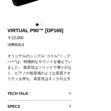
VIRTUAL P90™ [DP169]
価
￥22,000
格
消費税抜き
オリジナルのシングル･コイル“ソ－プ
バー”は、特徴的なサウンドを備えてい
ました。 低音弦はソリッドで濁りがな
く、ピアノの低音域のような音質クオ
リティを持ち、高音弦はネックの上方
までしっかりとした太いトーンを出す
ことができます。
TECH TALK
我々は常にこれが効果的なコンビネー
ションと感じており、ハムノイズ無く
Virtual P90™がDLX-90™とどのように異なる
SPECS
この音を再現したいと考えて研究を始
か、というのが良くある質問です。 このVirtual