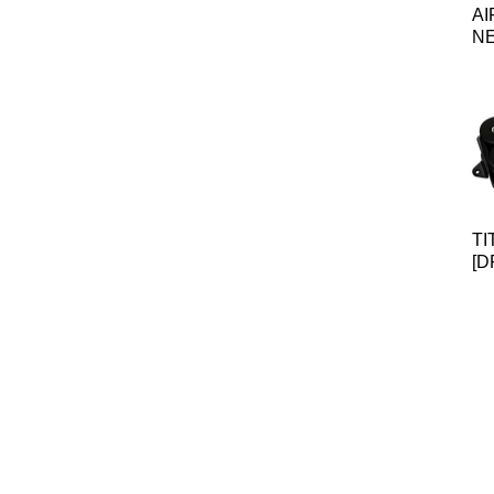
AI
NE
T
[D