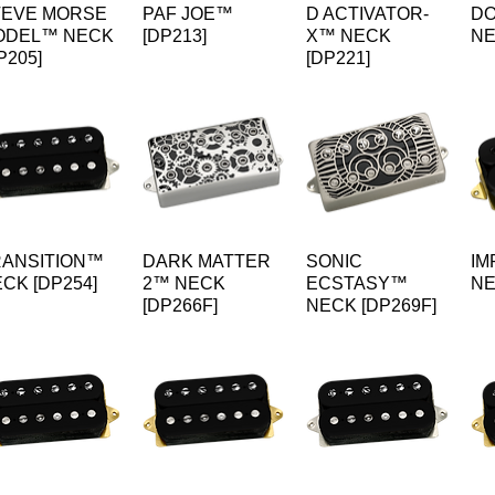
TEVE MORSE
PAF JOE™
D ACTIVATOR-
DO
ODEL™ NECK
[DP213]
X™ NECK
NE
P205]
[DP221]
RANSITION™
DARK MATTER
SONIC
IM
CK [DP254]
2™ NECK
ECSTASY™
NE
[DP266F]
NECK [DP269F]