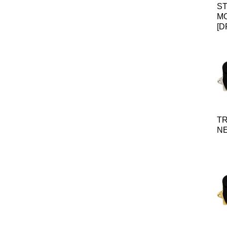
S
M
[D
T
NE