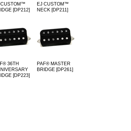
 CUSTOM™
EJ CUSTOM™
IDGE [DP212]
NECK [DP211]
F® 36TH
PAF® MASTER
NIVERSARY
BRIDGE [DP261]
IDGE [DP223]