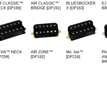
R CLASSIC™
AIR CLASSIC™
BLUESBUCKER
EJ
CK [DP190]
BRIDGE [DP191]
® [DP163]
BR
ITAN™ NECK
AIR ZONE™
Mo' Joe™
PA
P258]
[DP192]
[DP216]
AN
BR
DiMarzioブランド製品 国内販売代理店より
お知らせ