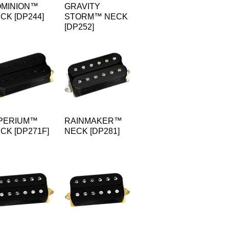
MINION™
GRAVITY
CK [DP244]
STORM™ NECK
[DP252]
PERIUM™
RAINMAKER™
CK [DP271F]
NECK [DP281]